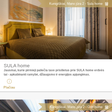
Kunigiškiai, Mano jūra 2 - Sula home
SULA home
Jausmai, kurie pirmieji paliečia tave prisilietus prie SULA home erdvės
tai - apkabinanti ramybė, džiaugsmo ir energijos apjungimas.​
Plačiau
Kunigiškiai, Mano jūra 2 - Odri home