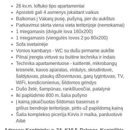
26 kv.m. loftuko tipo apartamentai
Apsistoti gali 4 asmenys įskaitant vaikus
Balkonas į Vakarų pusę, pušyną, per du aukštus
Parkavimui skirta viena vieta teritorijoje (nemokamai)
1 miegamasis (dvigulė lova 160x200)
1 miegamasis (viengulės lovos 2 po 80x200)
Sofa svetainėje
Vonios kambarys - WC su dušu pirmame aukšte
Pilnai įrengta virtuvė su buitine technika ir indais
Technika apartamentuose - kaitlentė, mikrobangų
krosnelė, kavos aparatas, virdulys, skrudintuvė,
šaldytuvas, plaukų džiovintuvas, garų lygintuvas, TV,
WiFi, kondicionierius, šildomos grindys
Dušo želė, šampūnas, rankšluosčiai, patalynė
Iki paplūdimio 800 m, šalia pušyno
Į kainą įskaičiuotas šildomas baseinas ir
grilius bendroje teritorijoje, pirtis už papildomą kainą
Šalia komplekso picerija Kirvis ir malka, parduotuvė
Aibė