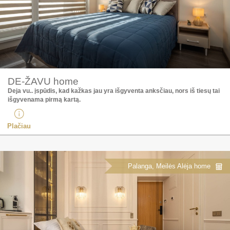
DE-ŽAVU home
Deja vu.. įspūdis, kad kažkas jau yra išgyventa anksčiau, nors iš tiesų tai
išgyvenama pirmą kartą.
Plačiau
Palanga, Meilės Alėja home