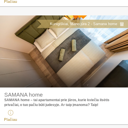
Plačiau
Kunigiškiai, Mano jūra 2 - Samana home
SAMANA home
SAMANA home – tai apartamentai prie jūros, kurie kviečia ilsėtis
privačiai, o tuo pačiu būti judesyje. Ar taip įmanoma? Taip!​
Plačiau