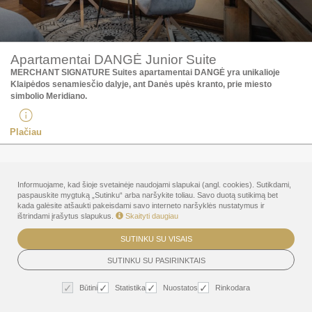
Apartamentai DANGĖ Junior Suite
MERCHANT SIGNATURE Suites apartamentai DANGĖ yra unikalioje
Klaipėdos senamiesčio dalyje, ant Danės upės kranto, prie miesto
simbolio Meridiano.
Plačiau
Informuojame, kad šioje svetainėje naudojami slapukai (angl. cookies). Sutikdami,
Klaipėda, Merchant Signature suites
paspauskite mygtuką „Sutinku“ arba naršykite toliau. Savo duotą sutikimą bet
kada galėsite atšaukti pakeisdami savo interneto naršyklės nustatymus ir
ištrindami įrašytus slapukus.
Skaityti daugiau
SUTINKU SU VISAIS
SUTINKU SU PASIRINKTAIS
Būtini
Statistika
Nuostatos
Rinkodara