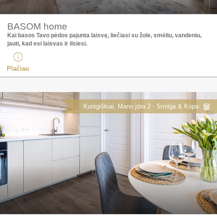
BASOM home
Kai basos Tavo pėdos pajunta laisvę, liečiasi su žole, smėliu, vandeniu,
jauti, kad esi laisvas ir ilsiesi.
Plačiau
Kunigiškiai, Mano jūra 2 - Smilga & Kopa