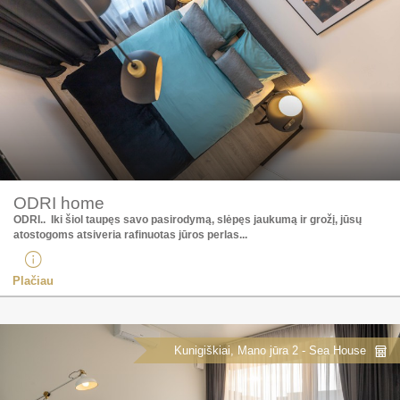
ODRI home
ODRI.. Iki šiol taupęs savo pasirodymą, slėpęs jaukumą ir grožį, jūsų
atostogoms atsiveria rafinuotas jūros perlas...
Plačiau
Kunigiškiai, Mano jūra 2 - Sea House