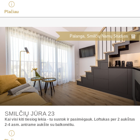
Plačiau
Palanga, Smilčių Namų Studijos
SMILČIŲ JŪRA 23
Kai visi kiti tiesiog lekia - tu sustok ir pasimėgauk. Loftukas per 2 aukštus
2-4 asm. antrame aukšte su balkonėliu.