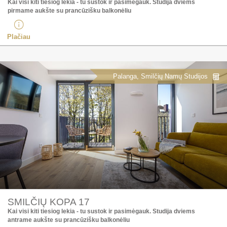
Kai visi kiti tiesiog lekia - tu sustok ir pasimėgauk. Studija dviems
pirmame aukšte su prancūzišku balkonėliu
Plačiau
Palanga, Smilčių Namų Studijos
SMILČIŲ KOPA 17
Kai visi kiti tiesiog lekia - tu sustok ir pasimėgauk. Studija dviems
antrame aukšte su prancūzišku balkonėliu