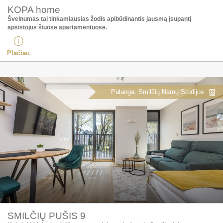
KOPA home
Švelnumas tai tinkamiausias žodis apibūdinantis jausmą įsupantį
apsistojus šiuose apartamentuose.
Plačiau
Palanga, Smilčių Namų Studijos
SMILČIŲ PUŠIS 9