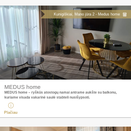
Kunigiškiai, Mano jūra 2 - Medus home
MEDUS home
MEDUS home – ryškūs atostogų namai antrame aukšte su balkonu,
kuriame visada vakarinė saulė stabteli nusišypsoti. ​
Plačiau