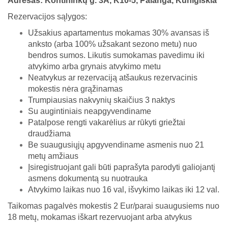
Adresas: Kontininkų g. 3A, K10-5, Palanga, Kunigiškia
Rezervacijos sąlygos:
Užsakius apartamentus mokamas 30% avansas iš
anksto (arba 100% užsakant sezono metu) nuo
bendros sumos. Likutis sumokamas pavedimu iki
atvykimo arba grynais atvykimo metu
Neatvykus ar rezervaciją atšaukus rezervacinis
mokestis nėra grąžinamas
Trumpiausias nakvynių skaičius 3 naktys
Su augintiniais neapgyvendiname
Patalpose rengti vakarėlius ar rūkyti griežtai
draudžiama
Be suaugusiųjų apgyvendiname asmenis nuo 21
metų amžiaus
Įsiregistruojant gali būti paprašyta parodyti galiojantį
asmens dokumentą su nuotrauka
Atvykimo laikas nuo 16 val, išvykimo laikas iki 12 val.
Taikomas pagalvės mokestis 2 Eur/parai suaugusiems nuo
18 metų, mokamas iškart rezervuojant arba atvykus