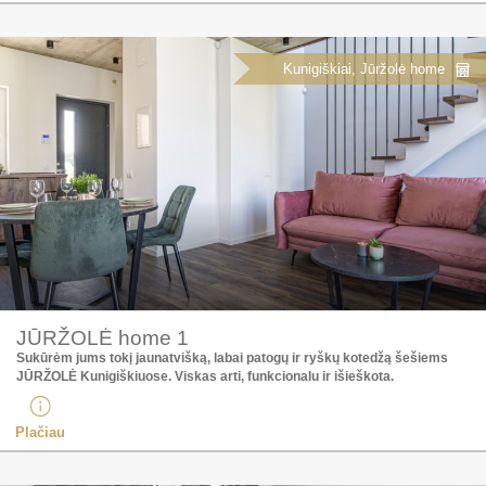
Kunigiškiai, Jūržolė home
JŪRŽOLĖ home 1
Sukūrėm jums tokį jaunatvišką, labai patogų ir ryškų kotedžą šešiems
JŪRŽOLĖ Kunigiškiuose. Viskas arti, funkcionalu ir išieškota.
Plačiau