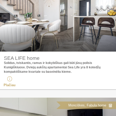
SEA LIFE home
Solidus, tviskantis, ramus ir kokybiškas gali būti jūsų poilsis
Kunigiškiuose. Dviejų aukštų apartamentai Sea Life yra 8 kotedžų
kompaktiškame kvartale su baseinėliu kieme.
Plačiau
Monciškės, Fabula home