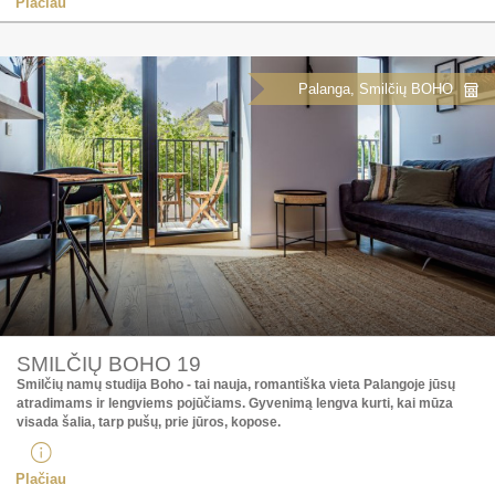
Plačiau
Palanga, Smilčių BOHO
SMILČIŲ BOHO 19
Smilčių namų studija Boho - tai nauja, romantiška vieta Palangoje jūsų
atradimams ir lengviems pojūčiams. Gyvenimą lengva kurti, kai mūza
visada šalia, tarp pušų, prie jūros, kopose.
Plačiau