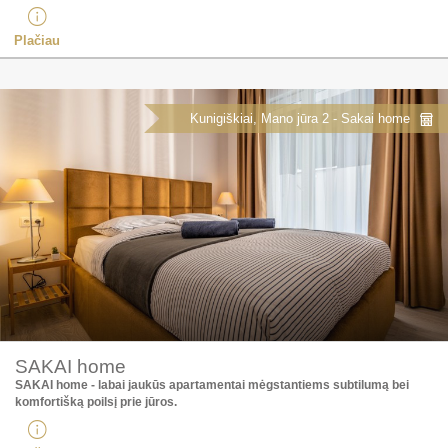
Plačiau
Kunigiškiai, Mano jūra 2 - Sakai home
SAKAI home
SAKAI home - labai jaukūs apartamentai mėgstantiems subtilumą bei
komfortišką poilsį prie jūros. ​