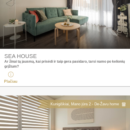
SEA HOUSE
Ar žinai tą jausmą, kai prisėdi ir taip gera pasidaro, tarsi namo po kelionių
grįžtum?
Plačiau
Kunigiškiai, Mano jūra 2 - De-Žavu home