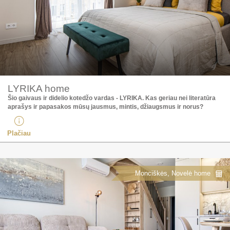
LYRIKA home
Šio gaivaus ir didelio kotedžo vardas - LYRIKA. Kas geriau nei literatūra
aprašys ir papasakos mūsų jausmus, mintis, džiaugsmus ir norus?
Plačiau
Monciškės, Novelė home