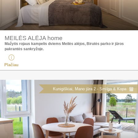
MEILĖS ALĖJA home
Mažytis rojaus kampelis dviems Meilės alėjos, Birutės parko ir jūros
pakrantės sankryžoje. ​
Plačiau
Kunigiškiai, Mano jūra 2 - Smilga & Kopa