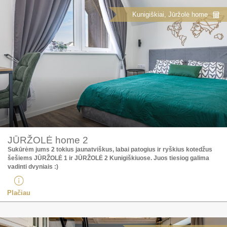
Kunigiškiai, Jūržolė home
JŪRŽOLĖ home 2
Sukūrėm jums 2 tokius jaunatviškus, labai patogius ir ryškius kotedžus
šešiems JŪRŽOLĖ 1 ir JŪRŽOLĖ 2 Kunigiškiuose. Juos tiesiog galima
vadinti dvyniais :)
Plačiau