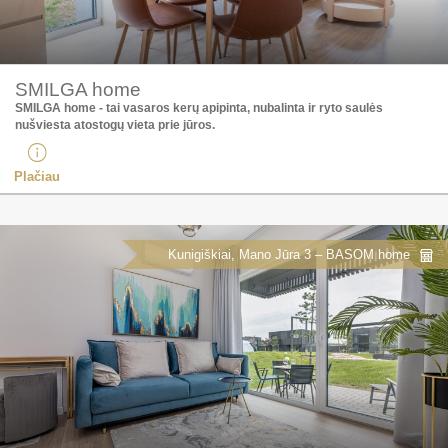
SMILGA home
SMILGA home - tai vasaros kerų apipinta, nubalinta ir ryto saulės
nušviesta atostogų vieta prie jūros.
Plačiau
Kunigiškiai, Mano Jūra 3 – BASOM home