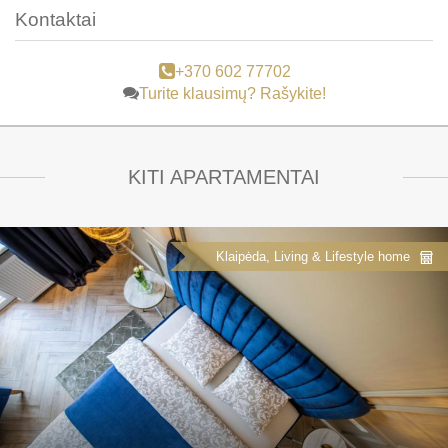
Kontaktai
+370 602 77702
Turite klausimų? Rašykite!
KITI APARTAMENTAI
Klaipėda, Living & Lifestyle home