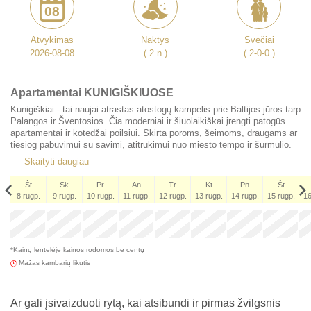
08
Atvykimas
Naktys
Svečiai
2026-08-08
( 2 n )
( 2-0-0 )
Apartamentai KUNIGIŠKIUOSE
Kunigiškiai - tai naujai atrastas atostogų kampelis prie Baltijos jūros tarp
Palangos ir Šventosios. Čia moderniai ir šiuolaikiškai įrengti patogūs
apartamentai ir kotedžai poilsiui. Skirta poroms, šeimoms, draugams ar
tiesiog pabuvimui su savimi, atitrūkimui nuo miesto tempo ir šurmulio.
Skaityti daugiau
Št
Sk
Pr
An
Tr
Kt
Pn
Št
8 rugp.
9 rugp.
10 rugp.
11 rugp.
12 rugp.
13 rugp.
14 rugp.
15 rugp.
16
Št
x
x
x
x
x
5 rugs.
*Kainų lentelėje kainos rodomos be centų
105
€
Mažas kambarių likutis
Ar gali įsivaizduoti rytą, kai atsibundi ir pirmas žvilgsnis