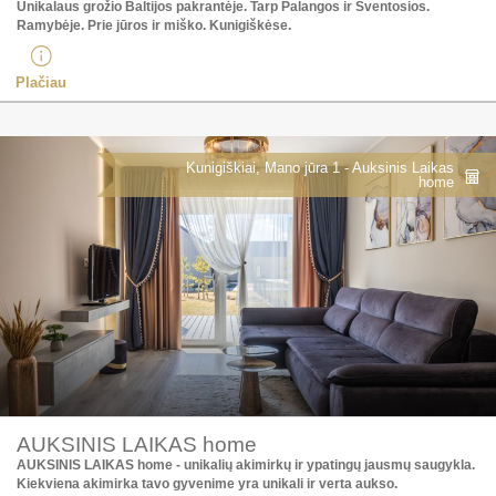
Unikalaus grožio Baltijos pakrantėje. Tarp Palangos ir Šventosios.
Ramybėje. Prie jūros ir miško. Kunigiškėse. ​
Plačiau
Kunigiškiai, Mano jūra 1 - Auksinis Laikas
home
AUKSINIS LAIKAS home
AUKSINIS LAIKAS home - unikalių akimirkų ir ypatingų jausmų saugykla. ​
Kiekviena akimirka tavo gyvenime yra unikali ir verta aukso.