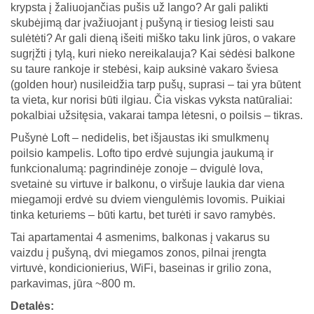
krypsta į žaliuojančias pušis už lango? Ar gali palikti
skubėjimą dar įvažiuojant į pušyną ir tiesiog leisti sau
sulėtėti? Ar gali dieną išeiti miško taku link jūros, o vakare
sugrįžti į tylą, kuri nieko nereikalauja? Kai sėdėsi balkone
su taure rankoje ir stebėsi, kaip auksinė vakaro šviesa
(golden hour) nusileidžia tarp pušų, suprasi – tai yra būtent
ta vieta, kur norisi būti ilgiau. Čia viskas vyksta natūraliai:
pokalbiai užsitęsia, vakarai tampa lėtesni, o poilsis – tikras.
Pušynė Loft – nedidelis, bet išjaustas iki smulkmenų
poilsio kampelis. Lofto tipo erdvė sujungia jaukumą ir
funkcionalumą: pagrindinėje zonoje – dvigulė lova,
svetainė su virtuve ir balkonu, o viršuje laukia dar viena
miegamoji erdvė su dviem viengulėmis lovomis. Puikiai
tinka keturiems – būti kartu, bet turėti ir savo ramybės.
Tai apartamentai 4 asmenims, balkonas į vakarus su
vaizdu į pušyną, dvi miegamos zonos, pilnai įrengta
virtuvė, kondicionierius, WiFi, baseinas ir grilio zona,
parkavimas, jūra ~800 m.
Detalės: