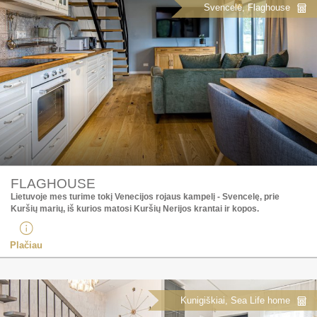
Svencelė, Flaghouse
FLAGHOUSE
Lietuvoje mes turime tokį Venecijos rojaus kampelį - Svencelę, prie
Kuršių marių, iš kurios matosi Kuršių Nerijos krantai ir kopos.
Plačiau
Kunigiškiai, Sea Life home